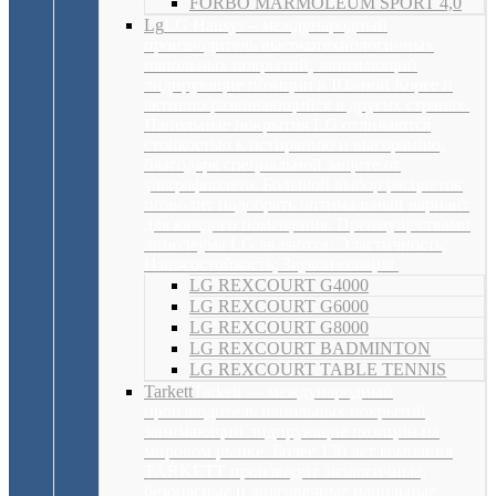
FORBO MARMOLEUM SPORT 4,0
Lg
LG Hausys – международный
производитель высокотехнологичных
напольных покрытий, занимающий
лидирующие позиции в Южной Корее и
активно развивающийся в других странах.
Напольные покрытия LG отличаются
стойкостью к истиранию и выгоранию,
благодаря специальной защите от
ультрафиолета. Большой выбор расцветок
позволит подобрать оптимальный вариант
для каждого помещения. Преимуществами
линолеума LG являются: Эластичность;
Износостойкость; Звукоизоляция.
LG REXCOURT G4000
LG REXCOURT G6000
LG REXCOURT G8000
LG REXCOURT BADMINTON
LG REXCOURT TABLE TENNIS
Tarkett
Tarkett — международный
производитель напольных покрытий,
занимающий лидирующие позиции на
мировом рынке. Более 130 лет компания
TARKETT производит экологичные,
безопасные и долговечные напольные