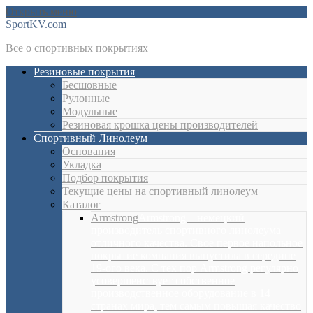
Открыть меню
SportKV.com
Все о спортивных покрытиях
Резиновые покрытия
Бесшовные
Рулонные
Модульные
Резиновая крошка цены производителей
Спортивный Линолеум
Основания
Укладка
Подбор покрытия
Текущие цены на спортивный линолеум
Каталог
Armstrong
Armstrong – немецкий
производитель спортивного линолеума
отличного качества. Свое первое напольное
покрытие компания выпустила в середине
19-ого века. С тех пор Armstrong регулярно
усовершенствует собственное
производственное оборудование в 14
странах мира, тем самым повышая качество