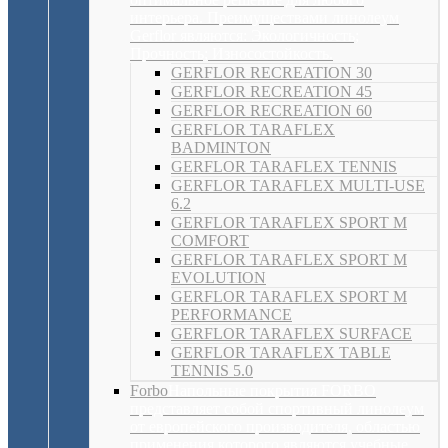
интерьера. Преимуществами линолеум
Gerflor являются: Экологичность;
Прочность; Износостойкость.
GERFLOR RECREATION 30
GERFLOR RECREATION 45
GERFLOR RECREATION 60
GERFLOR TARAFLEX
BADMINTON
GERFLOR TARAFLEX TENNIS
GERFLOR TARAFLEX MULTI-USE
6.2
GERFLOR TARAFLEX SPORT M
COMFORT
GERFLOR TARAFLEX SPORT M
EVOLUTION
GERFLOR TARAFLEX SPORT M
PERFORMANCE
GERFLOR TARAFLEX SURFACE
GERFLOR TARAFLEX TABLE
TENNIS 5.0
Forbo
Напольные покрытия FORBO
представляет собой спортивный линолеум
от европейского производителя, областью
применения которого являются учебные