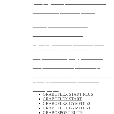
(Венгрия), имеющим более чем 30 летний
опыт в области производства гибких
напольных покрытий. Спортивные
напольные покрытия Grabo производятся с
использованием современных
инновационных технологий из
высококачественных материалов, обладают
высокими экологическими и
гигиеническими свойствами, что
подтверждается как европейскими, так и
российскими сертификатами. Все
спортивные покрытия Grabo — рулонного
типа, что облегчает укладку и позволяет
использовать покрытие как стационарное и
как временное. Разнообразная палитра
напольных покрытий позволит подобрать
оптимальное решение для любого интерьера.
Преимуществами линолеума GRABO
являются: Комфортная цена; Прочность;
Легкая уборка.
GRABOFLEX STARТ PLUS
GRABOFLEX STARТ
GRABOFLEX GYMFIT 50
GRABOFLEX GYMFIT 60
GRABOSPORT ELITE