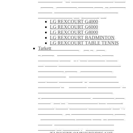
позволит подобрать оптимальный вариант
для каждого помещения. Преимуществами
линолеума LG являются: Эластичность;
Износостойкость; Звукоизоляция.
LG REXCOURT G4000
LG REXCOURT G6000
LG REXCOURT G8000
LG REXCOURT BADMINTON
LG REXCOURT TABLE TENNIS
Tarkett
Tarkett — международный
производитель напольных покрытий,
занимающий лидирующие позиции на
мировом рынке. Более 130 лет компания
TARKETT производит экологичные,
безопасные и долговечные напольные
покрытия, постоянно улучшая качество
готового продукта. Спортивный линолеум
TARKETT отвечает самым высоким
требованиям и соответствует всем нормам,
что подтверждает наличие сертификатов.
Разнообразие цветовых решений и фактур
позволит подобрать оптимальный вариант
для любого помещения. Преимуществами
линолеума Tarkett являются: Высокое
качество; Прочность; Долговечность.