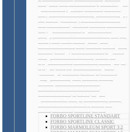
заведения, спортивные залы, фитнес-студии,
детские площадки и прочие спортивные
сооружения. FORBO — безусловный лидер
в производстве натуральных напольных
покрытий. Заводы оснащены современным
оборудованием и аккредитованы по
стандартам ISO. Собственные лаборатории
на территории производства дают
возможность контролировать производство
линолеума и других конечных продуктов.
Завод-изготовитель линолеума Форбо
предоставляет гарантию на производимую
продукцию при условии соблюдения
рекомендаций по перевозке, хранению,
укладке и эксплуатации материалов.
Линолеум FORBO отличается
безопасностью использования,
экологичностью, прост в уходе и
долговечен. Преимуществами покрытий
FORBO являются: Комфортная цена;
Универсальность; Легкая уборка.
FORBO SPORTLINE STANDART
FORBO SPORTLINE CLASSIC
FORBO MARMOLEUM SPORT 3,2