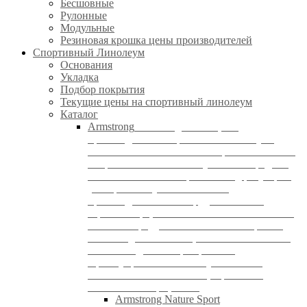
Бесшовные
Рулонные
Модульные
Резиновая крошка цены производителей
Спортивный Линолеум
Основания
Укладка
Подбор покрытия
Текущие цены на спортивный линолеум
Каталог
Armstrong
Armstrong – немецкий
производитель спортивного линолеума
отличного качества. Свое первое напольное
покрытие компания выпустила в середине
19-ого века. С тех пор Armstrong регулярно
усовершенствует собственное
производственное оборудование в 14
странах мира, тем самым повышая качество
готового продукта. Напольные покрытия
Armstrong экологичны, безопасны и имеют
все необходимые сертификаты.
Преимуществами линолеум Armstrong
являются: Экологичность; Прочность;
Большой выбор цветов.
Armstrong Nature Sport