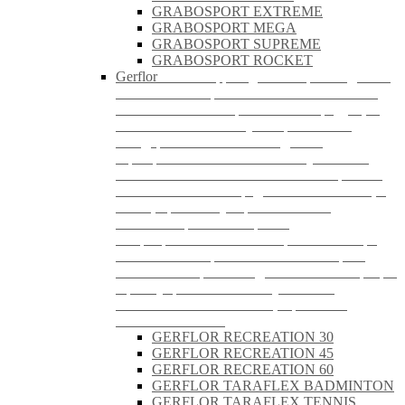
GRABOSPORT EXTREME
GRABOSPORT MEGA
GRABOSPORT SUPREME
GRABOSPORT ROCKET
Gerflor
Gerflor – французский производитель
напольных покрытий высокого качества с
70-летним опытом работы. Вся продукция
компании соответствует европейским
стандартам и имеет необходимые
сертификаты качества. Линолеум Gerflor
является экологически чистым материалом,
не имеет в составе вредных компонентов, а
также, препятствует размножению
болезнетворных бактерий и
микроорганизмов. Разнообразная палитра
напольных покрытий позволит выбрать
оптимальное решение для любого интерьера.
Преимуществами линолеум Gerflor
являются: Экологичность; Прочность;
Износостойкость.
GERFLOR RECREATION 30
GERFLOR RECREATION 45
GERFLOR RECREATION 60
GERFLOR TARAFLEX BADMINTON
GERFLOR TARAFLEX TENNIS