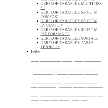
GERFLOR TARAFLEX MULTI-USE
6.2
GERFLOR TARAFLEX SPORT M
COMFORT
GERFLOR TARAFLEX SPORT M
EVOLUTION
GERFLOR TARAFLEX SPORT M
PERFORMANCE
GERFLOR TARAFLEX SURFACE
GERFLOR TARAFLEX TABLE
TENNIS 5.0
Forbo
Напольные покрытия FORBO
представляет собой спортивный линолеум
от европейского производителя, областью
применения которого являются учебные
заведения, спортивные залы, фитнес-студии,
детские площадки и прочие спортивные
сооружения. FORBO — безусловный лидер
в производстве натуральных напольных
покрытий. Заводы оснащены современным
оборудованием и аккредитованы по
стандартам ISO. Собственные лаборатории
на территории производства дают
возможность контролировать производство
линолеума и других конечных продуктов.