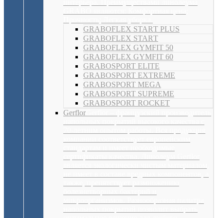
интерьера. Преимуществами линолеума
GRABO являются: Комфортная цена;
Прочность; Легкая уборка.
GRABOFLEX STARТ PLUS
GRABOFLEX STARТ
GRABOFLEX GYMFIT 50
GRABOFLEX GYMFIT 60
GRABOSPORT ELITE
GRABOSPORT EXTREME
GRABOSPORT MEGA
GRABOSPORT SUPREME
GRABOSPORT ROCKET
Gerflor
Gerflor – французский производитель
напольных покрытий высокого качества с
70-летним опытом работы. Вся продукция
компании соответствует европейским
стандартам и имеет необходимые
сертификаты качества. Линолеум Gerflor
является экологически чистым материалом,
не имеет в составе вредных компонентов, а
также, препятствует размножению
болезнетворных бактерий и
микроорганизмов. Разнообразная палитра
напольных покрытий позволит выбрать
оптимальное решение для любого