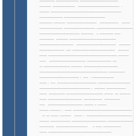
Liberty Diseno Boger относится к классу
КМ2, что позволяет использовать его в
любых общественных и жилых
помещениях, в том числе в детских садах и
школах. Верхний слой покрытия изготовлен
по технологии CLP, благодаря которой,
линолеум сохраняет свои свойства в
течение многих десятилетий. Также данная
технология устраняет скольжение и делает
покрытие безопасным. В состав материала
входит стекловолокно, повышающее
прочность покрытия, а в его основе –
плотный вспененный ПВХ с закрытыми
ячейками. Такая структура снижает
нагрузку на позвоночник при повышенной
активности и минимизирует вероятность
получения травм. Основные преимущества
спортивного линолеума Liberty Diseno
Boger: Антискользящий эффект.
Амортизирующие свойства. Устойчивость к
деформации под нагрузками. Антибликовая
поверхность. Грязеотталкивающие свойства.
Износоустойчивость и ударопрочность
покрытия. Отличный отскок мяча.
Цветоустойчивость. Звукопоглощение.