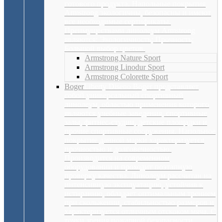
готового продукта. Напольные покрытия
Armstrong экологичны, безопасны и имеют
все необходимые сертификаты.
Преимуществами линолеум Armstrong
являются: Экологичность; Прочность;
Большой выбор цветов.
Armstrong Nature Sport
Armstrong Linodur Sport
Armstrong Colorette Sport
Boger
Liberty Diseno Boger представляет
собой универсальный спортивный
линолеум, областью применения которого
являются учебные заведения, спортивные
залы, фитнес-студии, детские площадки и
прочие спортивные сооружения. Напольное
покрытие данной марки характеризуется
прочностью и долговечностью.
Производится на современном
оборудовании и проходит поэтапную
проверку качества. Линолеум рассчитан на
интенсивную эксплуатацию, устойчив к
истиранию, обладает оптимальным трением
при скольжении, стабильностью размеров и
характеризуется отличным отскоком мяча. С
точки зрения пожарной безопасности