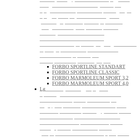
Завод-изготовитель линолеума Форбо
предоставляет гарантию на производимую
продукцию при условии соблюдения
рекомендаций по перевозке, хранению,
укладке и эксплуатации материалов.
Линолеум FORBO отличается
безопасностью использования,
экологичностью, прост в уходе и долговечен.
Преимуществами покрытий FORBO
являются: Комфортная цена;
Универсальность; Легкая уборка.
FORBO SPORTLINE STANDART
FORBO SPORTLINE CLASSIC
FORBO MARMOLEUM SPORT 3,2
FORBO MARMOLEUM SPORT 4,0
Lg
LG Hausys – международный
производитель высокотехнологичных
напольных покрытий, занимающий
лидирующие позиции в Южной Корее и
активно развивающийся в других странах.
Напольные покрытия LG отличаются
стойкостью к истиранию и выгоранию,
благодаря специальной защите от
ультрафиолета. Большой выбор расцветок