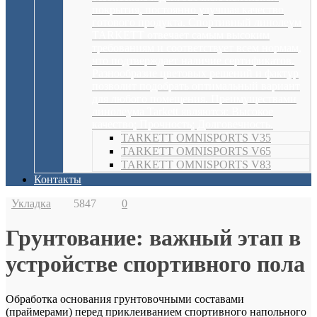
покрытия, постоянно улучшая качество
готового продукта. Спортивный линолеум
TARKETT отвечает самым высоким
требованиям и соответствует всем нормам,
что подтверждает наличие сертификатов.
Разнообразие цветовых решений и фактур
позволит подобрать оптимальный вариант
для любого помещения. Преимуществами
линолеума Tarkett являются: Высокое
качество; Прочность; Долговечность.
TARKETT OMNISPORTS V35
TARKETT OMNISPORTS V65
TARKETT OMNISPORTS V83
Контакты
Укладка
5847
0
Грунтование: важный этап в
устройстве спортивного пола
Обработка основания грунтовочными составами
(праймерами) перед приклеиванием спортивного напольного